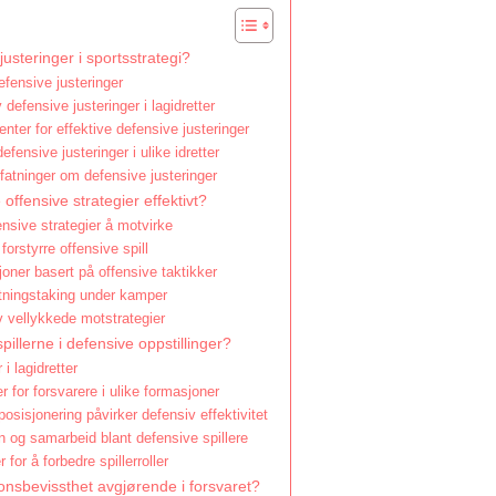
usteringer i sportsstrategi?
efensive justeringer
defensive justeringer i lagidretter
ter for effektive defensive justeringer
fensive justeringer i ulike idretter
fatninger om defensive justeringer
offensive strategier effektivt?
fensive strategier å motvirke
forstyrre offensive spill
oner basert på offensive taktikker
tningstaking under kamper
v vellykkede motstrategier
spillerne i defensive oppstillinger?
 i lagidretter
for forsvarere i ulike formasjoner
posisjonering påvirker defensiv effektivitet
og samarbeid blant defensive spillere
for å forbedre spillerroller
jonsbevissthet avgjørende i forsvaret?