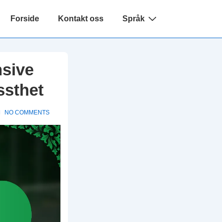
Forside
Kontakt oss
Språk
nsive
issthet
NO COMMENTS