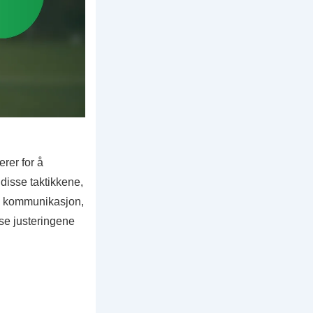
rer for å
disse taktikkene,
iv kommunikasjon,
sse justeringene