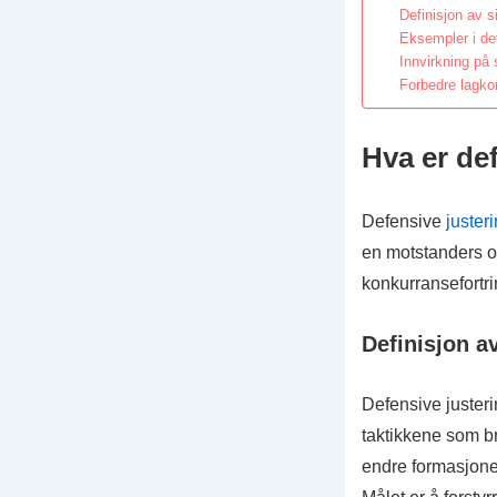
Definisjon av s
Eksempler i def
Innvirkning på 
Forbedre lagk
Hva er def
Defensive
justeri
en motstanders of
konkurransefortri
Definisjon a
Defensive justeri
taktikkene som br
endre formasjoner