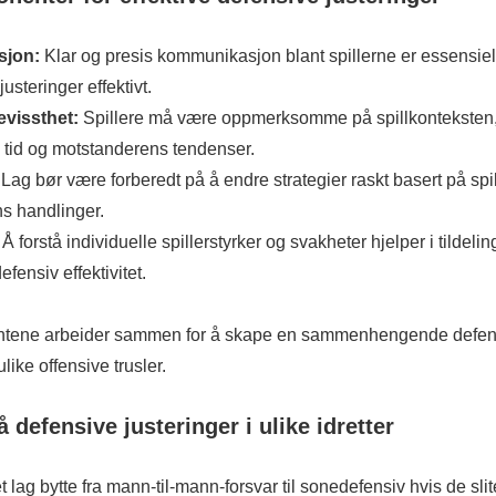
jon:
Klar og presis kommunikasjon blant spillerne er essensiell
usteringer effektivt.
evissthet:
Spillere må være oppmerksomme på spillkonteksten, 
tid og motstanderens tendenser.
Lag bør være forberedt på å endre strategier raskt basert på spill
s handlinger.
Å forstå individuelle spillerstyrker og svakheter hjelper i tildeli
fensiv effektivitet.
ene arbeider sammen for å skape en sammenhengende defensi
like offensive trusler.
defensive justeringer i ulike idretter
et lag bytte fra mann-til-mann-forsvar til sonedefensiv hvis de sl