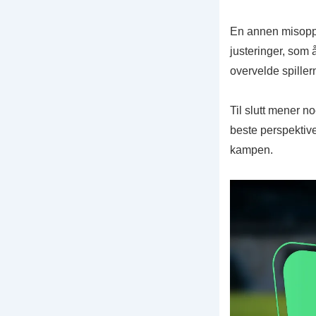
En annen misoppfa
justeringer, som å
overvelde spiller
Til slutt mener no
beste perspektive
kampen.