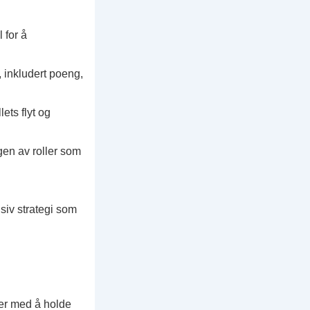
 for å
inkludert poeng,
ets flyt og
ngen av roller som
v strategi som
iter med å holde