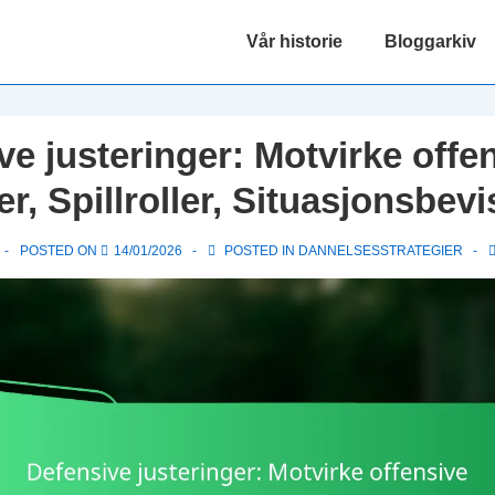
Main
Vår historie
Bloggarkiv
Navigation
ve justeringer: Motvirke offe
er, Spillroller, Situasjonsbev
POSTED ON
14/01/2026
POSTED IN
DANNELSESSTRATEGIER