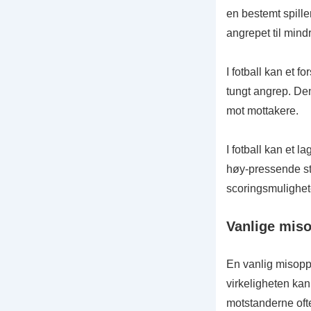
en bestemt spille
angrepet til mind
I fotball kan et f
tungt angrep. Den
mot mottakere.
I fotball kan et 
høy-pressende sti
scoringsmulighete
Vanlige miso
En vanlig misoppf
virkeligheten kan 
motstanderne ofte