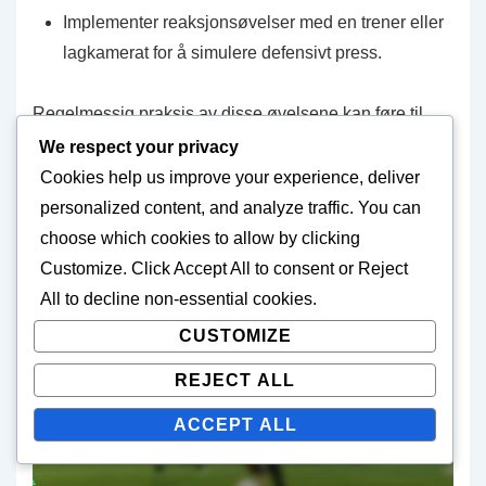
Implementer reaksjonsøvelser med en trener eller
lagkamerat for å simulere defensivt press.
Regelmessig praksis av disse øvelsene kan føre til
betydelige forbedringer i en quarterbacks evne til å
We respect your privacy
slippe ballen raskt, noe som til slutt gagner hele den
Cookies help us improve your experience, deliver
offensive enheten i Run and Shoot-formasjonen.
personalized content, and analyze traffic. You can
Konsistens og repetisjon er nøkkelen til å mestre disse
choose which cookies to allow by clicking
mekanikkene.
Customize
. Click
Accept All
to consent or
Reject
All
to decline non-essential cookies.
CUSTOMIZE
REJECT ALL
ACCEPT ALL