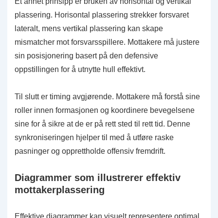
Et annet prinsipp er bruken av horisontal og vertikal
plassering. Horisontal plassering strekker forsvaret
lateralt, mens vertikal plassering kan skape
mismatcher mot forsvarsspillere. Mottakere må justere
sin posisjonering basert på den defensive
oppstillingen for å utnytte hull effektivt.
Til slutt er timing avgjørende. Mottakere må forstå sine
roller innen formasjonen og koordinere bevegelsene
sine for å sikre at de er på rett sted til rett tid. Denne
synkroniseringen hjelper til med å utføre raske
pasninger og opprettholde offensiv fremdrift.
Diagrammer som illustrerer effektiv
mottakerplassering
Effektive diagrammer kan visuelt representere optimal