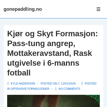
↓
gonepaddling.no
Skip
ME
to
Main
Content
Kjør og Skyt Formasjon:
Pass-tung angrep,
Mottakeravstand, Rask
utgivelse i 6-manns
fotball
KYLE ANDERSON
POSTED ON
12/01/2026
POSTED
IN
OFFENSIVE FORMASJONER
NO COMMENTS