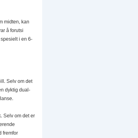
om midten, kan
ar å forutsi
 spesielt i en 6-
ll. Selv om det
en dyktig dual-
alanse.
k. Selv om det er
ierende
d fremfor