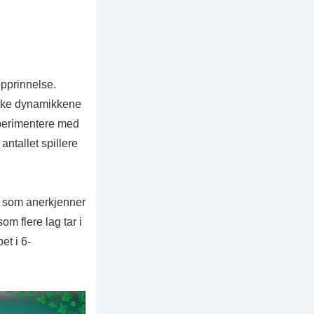
opprinnelse.
unike dynamikkene
sperimentere med
ntallet spillere
ag som anerkjenner
om flere lag tar i
et i 6-