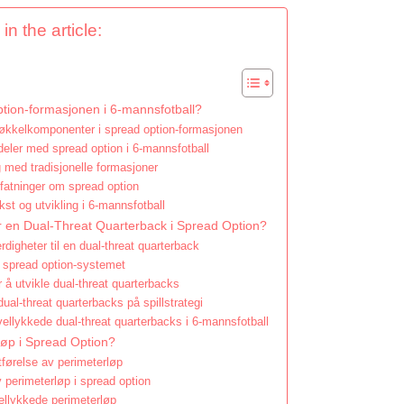
in the article:
tion-formasjonen i 6-mannsfotball?
nøkkelkomponenter i spread option-formasjonen
deler med spread option i 6-mannsfotball
med tradisjonelle formasjoner
fatninger om spread option
kst og utvikling i 6-mannsfotball
 en Dual-Threat Quarterback i Spread Option?
rdigheter til en dual-threat quarterback
 spread option-systemet
r å utvikle dual-threat quarterbacks
dual-threat quarterbacks på spillstrategi
ellykkede dual-threat quarterbacks i 6-mannsfotball
løp i Spread Option?
tførelse av perimeterløp
 perimeterløp i spread option
vellykkede perimeterløp