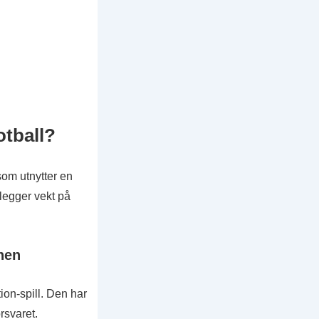
otball?
som utnytter en
legger vekt på
nen
on-spill. Den har
rsvaret.