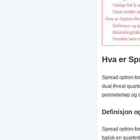
Vanlige feil å 
Case-studier av
Hva er Option Re
Definisjon og t
Beslutningstaki
Hvordan lære op
Hva er Sp
Spread option-for
dual-threat quart
perimeterløp og 
Definisjon o
Spread option-fo
typisk en quarter