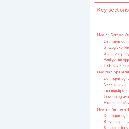
Key sections 
Hva er Spread Op
Definisjon og 
Strategiske for
Sammenligning 
Vanlige misopp
Historisk konte
Hvordan opererer
Definisjon og fe
Nøkkelansvar i
Treningstips fo
Innvirkning av 
Eksempler på v
Hva er Perimeter
Definisjon og u
Betydningen av
Strategier for 