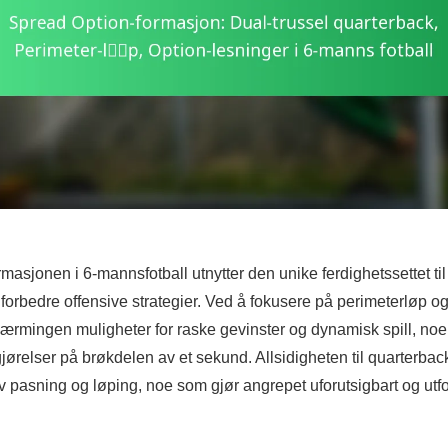
masjonen i 6-mannsfotball utnytter den unike ferdighetssettet til
 forbedre offensive strategier. Ved å fokusere på perimeterløp o
nærmingen muligheter for raske gevinster og dynamisk spill, noe
vgjørelser på brøkdelen av et sekund. Allsidigheten til quarterbac
v pasning og løping, noe som gjør angrepet uforutsigbart og utf