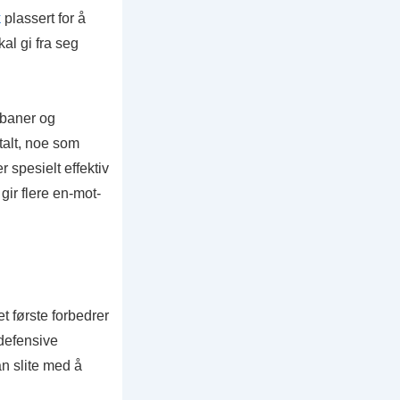
k
plassert for å
al gi fra seg
ebaner og
talt, noe som
spesielt effektiv
gir flere en-mot-
t første forbedrer
 defensive
an slite med å