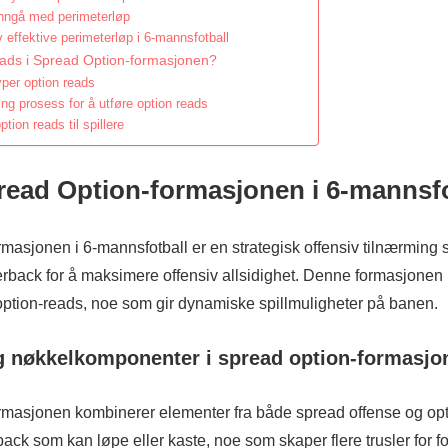
unngå med perimeterløp
 effektive perimeterløp i 6-mannsfotball
ads i Spread Option-formasjonen?
yper option reads
ng prosess for å utføre option reads
tion reads til spillere
read Option-formasjonen i 6-mannsf
masjonen i 6-mannsfotball er en strategisk offensiv tilnærming 
erback for å maksimere offensiv allsidighet. Denne formasjonen 
option-reads, noe som gir dynamiske spillmuligheter på banen.
g nøkkelkomponenter i spread option-formasjo
rmasjonen kombinerer elementer fra både spread offense og opti
back som kan løpe eller kaste, noe som skaper flere trusler for fo