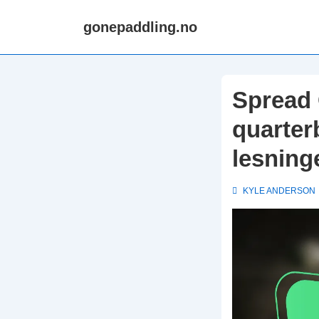
↓
gonepaddling.no
Skip
to
Main
Content
Spread 
quarter
lesning
KYLE ANDERSON