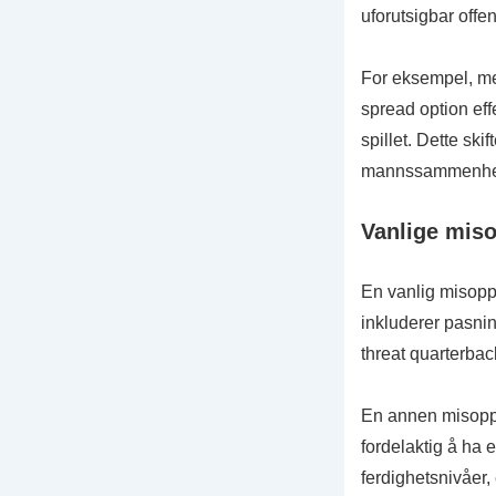
uforutsigbar offen
For eksempel, me
spread option eff
spillet. Dette ski
mannssammenheng
Vanlige miso
En vanlig misoppf
inkluderer pasning
threat quarterbac
En annen misoppfa
fordelaktig å ha 
ferdighetsnivåer,