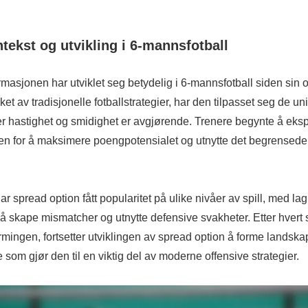
ntekst og utvikling i 6-mannsfotball
masjonen har utviklet seg betydelig i 6-mannsfotball siden sin 
ket av tradisjonelle fotballstrategier, har den tilpasset seg de 
der hastighet og smidighet er avgjørende. Trenere begynte å ek
n for å maksimere poengpotensialet og utnytte det begrensede a
 spread option fått popularitet på ulike nivåer av spill, med l
i å skape mismatcher og utnytte defensive svakheter. Etter hvert s
mingen, fortsetter utviklingen av spread option å forme landskap
 som gjør den til en viktig del av moderne offensive strategier.