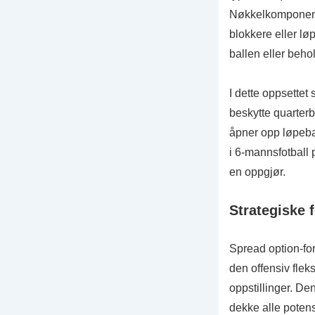
Nøkkelkomponente
blokkere eller lø
ballen eller beho
I dette oppsettet
beskytte quarter
åpner opp løpeba
i 6-mannsfotball 
en oppgjør.
Strategiske 
Spread option-form
den offensiv fleks
oppstillinger. De
dekke alle potensi