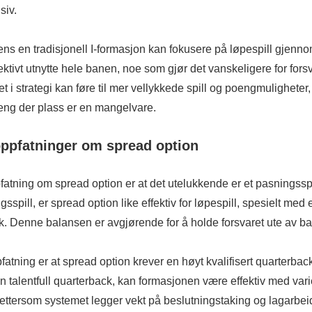
siv.
ns en tradisjonell I-formasjon kan fokusere på løpespill gjenn
ektivt utnytte hele banen, noe som gjør det vanskeligere for forsv
ftet i strategi kan føre til mer vellykkede spill og poengmuligheter,
 der plass er en mangelvare.
ppfatninger om spread option
atning om spread option er at det utelukkende er et pasningsspi
sspill, er spread option like effektiv for løpespill, spesielt med 
k. Denne balansen er avgjørende for å holde forsvaret ute av b
tning er at spread option krever en høyt kvalifisert quarterbac
en talentfull quarterback, kan formasjonen være effektiv med var
 ettersom systemet legger vekt på beslutningstaking og lagarbei