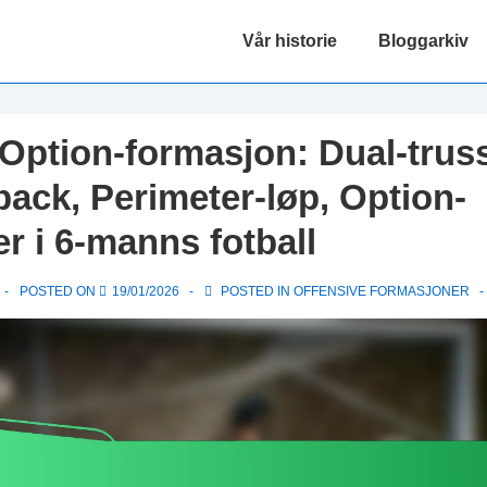
Main
Vår historie
Bloggarkiv
Navigation
Option-formasjon: Dual-trus
back, Perimeter-løp, Option-
er i 6-manns fotball
POSTED ON
19/01/2026
POSTED IN
OFFENSIVE FORMASJONER