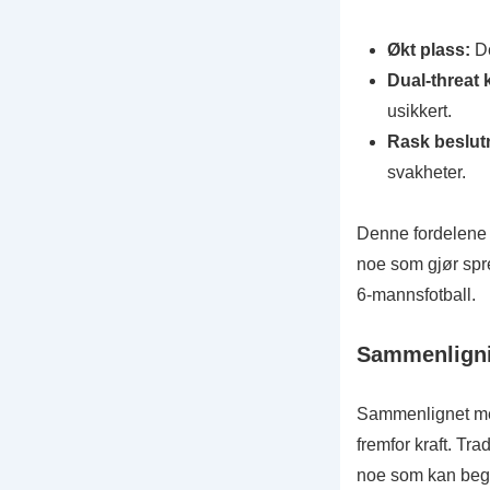
Økt plass:
De
Dual-threat 
usikkert.
Rask beslut
svakheter.
Denne fordelene 
noe som gjør spre
6-mannsfotball.
Sammenligni
Sammenlignet med
fremfor kraft. Tra
noe som kan begre