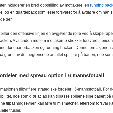
r inkluderer en bred oppstilling av mottakere, en
running bac
pe, og en quarterback som leser forsvaret for å avgjøre om han sk
lde den.
 spiller den offensive linjen en avgjørende rolle ved å skape løp
backen. Avstanden mellom mottakerne strekker forsvaret horison
ner for quarterbacken og running backen. Denne formasjonen er 
på grunn av det begrensede antallet spillere på banen, noe som 
fordeler med spread option i 6-mannsfotball
asjonen tilbyr flere strategiske fordeler i 6-mannsfotball. For de
ibilitet, noe som gjør at lag kan tilpasse spillene sine basert på
nne tilpasningsevnen kan føre til mismatcher, ettersom forsvar k
elle trusler.