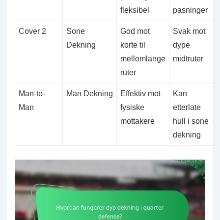
fleksibel
pasninger
Cover 2
Sone
God mot
Svak mot
Dekning
korte til
dype
mellomlange
midtruter
ruter
Man-to-
Man Dekning
Effektiv mot
Kan
Man
fysiske
etterlate
mottakere
hull i sone
dekning