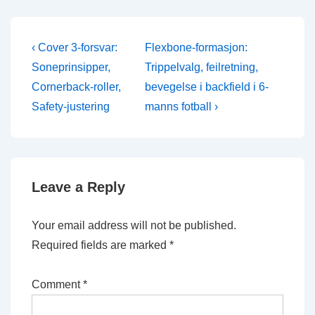
Post
Previous
Next
‹ Cover 3-forsvar:
Flexbone-formasjon:
Post
Post
navigation
Soneprinsipper,
Trippelvalg, feilretning,
is
is
Cornerback-roller,
bevegelse i backfield i 6-
Safety-justering
manns fotball ›
Leave a Reply
Your email address will not be published.
Required fields are marked
*
Comment
*