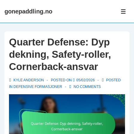
↓
gonepaddling.no
Skip
ME
to
Main
Content
Quarter Defense: Dyp
dekning, Safety-roller,
Cornerback-ansvar
KYLE ANDERSON
POSTED ON
05/02/2026
POSTED
IN
DEFENSIVE FORMASJONER
NO COMMENTS