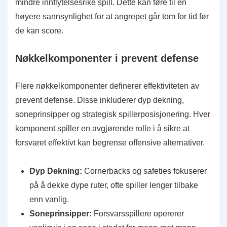
mindre innflytelsesrike spill. Dette kan føre til en
høyere sannsynlighet for at angrepet går tom for tid før
de kan score.
Nøkkelkomponenter i prevent defense
Flere nøkkelkomponenter definerer effektiviteten av
prevent defense. Disse inkluderer dyp dekning,
soneprinsipper og strategisk spillerposisjonering. Hver
komponent spiller en avgjørende rolle i å sikre at
forsvaret effektivt kan begrense offensive alternativer.
Dyp Dekning:
Cornerbacks og safeties fokuserer
på å dekke dype ruter, ofte spiller lenger tilbake
enn vanlig.
Soneprinsipper:
Forsvarsspillere opererer