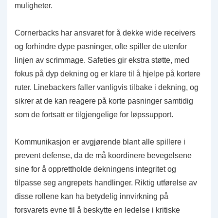
muligheter.
Cornerbacks har ansvaret for å dekke wide receivers
og forhindre dype pasninger, ofte spiller de utenfor
linjen av scrimmage. Safeties gir ekstra støtte, med
fokus på dyp dekning og er klare til å hjelpe på kortere
ruter. Linebackers faller vanligvis tilbake i dekning, og
sikrer at de kan reagere på korte pasninger samtidig
som de fortsatt er tilgjengelige for løpssupport.
Kommunikasjon er avgjørende blant alle spillere i
prevent defense, da de må koordinere bevegelsene
sine for å opprettholde dekningens integritet og
tilpasse seg angrepets handlinger. Riktig utførelse av
disse rollene kan ha betydelig innvirkning på
forsvarets evne til å beskytte en ledelse i kritiske