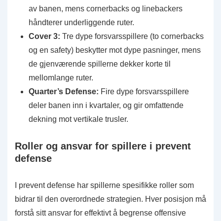
av banen, mens cornerbacks og linebackers
håndterer underliggende ruter.
Cover 3:
Tre dype forsvarsspillere (to cornerbacks
og en safety) beskytter mot dype pasninger, mens
de gjenværende spillerne dekker korte til
mellomlange ruter.
Quarter’s Defense:
Fire dype forsvarsspillere
deler banen inn i kvartaler, og gir omfattende
dekning mot vertikale trusler.
Roller og ansvar for spillere i prevent
defense
I prevent defense har spillerne spesifikke roller som
bidrar til den overordnede strategien. Hver posisjon må
forstå sitt ansvar for effektivt å begrense offensive