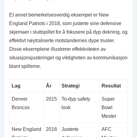
Et annet bemerkelsesverdig eksempel er New
England Patriots i 2018, som justerte sine defensive
skjemaer i sluttspillet for å fokusere på dyp dekning, og
effektivt nøytraliserte motstandernes dype trusler.
Disse eksemplene illustrerer effektiviteten av
situasjonsjusteringer og viktigheten av kommunikasjon
blant spillerne.
Lag
År
Strategi
Resultat
Denver
2015
To-dyp safety
Super
Broncos
look
Bowl
Mester
New England
2018
Justerte
AFC