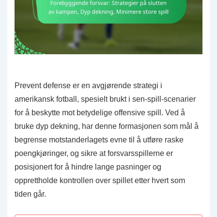
Prevent defense er en avgjørende strategi i
amerikansk fotball, spesielt brukt i sen-spill-scenarier
for å beskytte mot betydelige offensive spill. Ved å
bruke dyp dekning, har denne formasjonen som mål å
begrense motstanderlagets evne til å utføre raske
poengkjøringer, og sikre at forsvarsspillerne er
posisjonert for å hindre lange pasninger og
opprettholde kontrollen over spillet etter hvert som
tiden går.