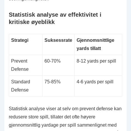
Statistisk analyse av effektivitet i
kritiske øyeblikk
Strategi
Suksessrate
Gjennomsnittlige
yards tillatt
Prevent
60-70%
8-12 yards per spill
Defense
Standard
75-85%
4-6 yards per spill
Defense
Statistisk analyse viser at selv om prevent defense kan
redusere store spill, tillater det ofte høyere
gjennomsnittlig yardage per spill sammenlignet med