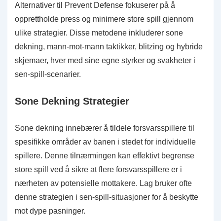
Alternativer til Prevent Defense fokuserer på å
opprettholde press og minimere store spill gjennom
ulike strategier. Disse metodene inkluderer sone
dekning, mann-mot-mann taktikker, blitzing og hybride
skjemaer, hver med sine egne styrker og svakheter i
sen-spill-scenarier.
Sone Dekning Strategier
Sone dekning innebærer å tildele forsvarsspillere til
spesifikke områder av banen i stedet for individuelle
spillere. Denne tilnærmingen kan effektivt begrense
store spill ved å sikre at flere forsvarsspillere er i
nærheten av potensielle mottakere. Lag bruker ofte
denne strategien i sen-spill-situasjoner for å beskytte
mot dype pasninger.