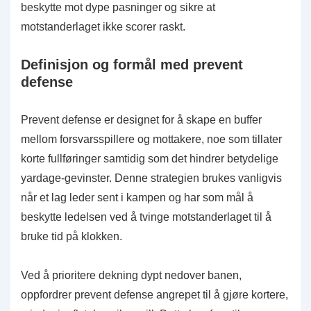
beskytte mot dype pasninger og sikre at
motstanderlaget ikke scorer raskt.
Definisjon og formål med prevent
defense
Prevent defense er designet for å skape en buffer
mellom forsvarsspillere og mottakere, noe som tillater
korte fullføringer samtidig som det hindrer betydelige
yardage-gevinster. Denne strategien brukes vanligvis
når et lag leder sent i kampen og har som mål å
beskytte ledelsen ved å tvinge motstanderlaget til å
bruke tid på klokken.
Ved å prioritere dekning dypt nedover banen,
oppfordrer prevent defense angrepet til å gjøre kortere,