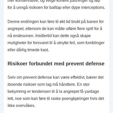
mer konservative, og velge kortere pasninger og løp
for å unngå risikoen for balltap eller dype interceptions.
Denne endringen kan føre til økt tid brukt på banen for
angrepet, ettersom de kan måtte utføre flere spill for å
nå endesonen. Imidlertid kan dette også skape
muligheter for forsvaret til å utnytte feil, som fumblinger
eller dårlig timede kast.
Risikoer forbundet med prevent defense
Selv om prevent defense kan være effektivt, bærer det
iboende risikoer som lag må håndtere. En stor
bekymring er tendensen til å la angrepet få yardage
lett, noe som kan føre til raske poengkjøringer hvis det
ikke overvåkes.