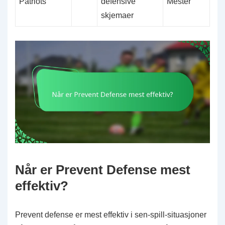
Patriots
defensive
Mester
skjemaer
Når er Prevent Defense mest
effektiv?
Prevent defense er mest effektiv i sen-spill-situasjoner