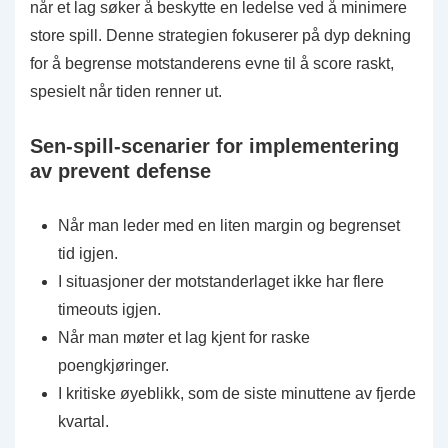
når et lag søker å beskytte en ledelse ved å minimere
store spill. Denne strategien fokuserer på dyp dekning
for å begrense motstanderens evne til å score raskt,
spesielt når tiden renner ut.
Sen-spill-scenarier for implementering
av prevent defense
Når man leder med en liten margin og begrenset
tid igjen.
I situasjoner der motstanderlaget ikke har flere
timeouts igjen.
Når man møter et lag kjent for raske
poengkjøringer.
I kritiske øyeblikk, som de siste minuttene av fjerde
kvartal.